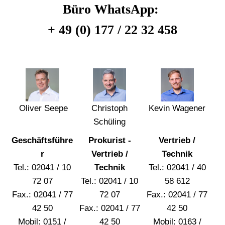
Büro WhatsApp:
+ 49 (0) 177 / 22 32 458
Christoph
Oliver Seepe
Kevin Wagener
Schüling
Geschäftsführe
Prokurist -
Vertrieb /
r
Vertrieb /
Technik
Tel.: 02041 / 10
Technik
Tel.: 02041 / 40
72 07
Tel.: 02041 / 10
58 612
Fax.: 02041 / 77
72 07
Fax.: 02041 / 77
42 50
Fax.: 02041 / 77
42 50
Mobil: 0151 /
42 50
Mobil: 0163 /