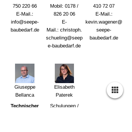
750 220 66
Mobil: 0178 /
410 72 07
E-Mail.:
826 20 06
E-Mail.:
info@seepe-
E-
kevin.wagener@
baubedarf.de
Mail.: christoph.
seepe-
schueling@seep
baubedarf.de
e-baubedarf.de
Elisabeth
Giuseppe
Paterek
Bellanca
Technischer
Schulungen /
Außendienst
Tagungen
Tel.: 02041 / 98
Tel.: 02041 / 98
72 681
19 977