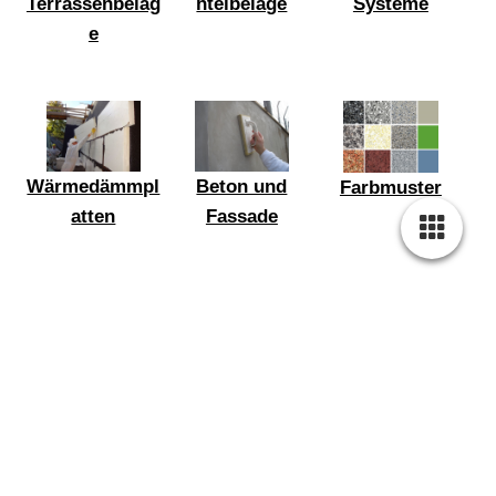
Terrassenbeläg
htelbeläge
Systeme
e
Wärmedämmpl
Beton und
Farbmuster
atten
Fassade
x